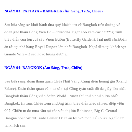
NGÀY 03: PATTAYA – BANGKOK (Ăn: Sáng, Trưa, Chiều)
Sau bữa sáng xe khởi hành đưa quý khách trở về Bangkok trên đường về
đoàn ghé thăm Công Viên Hổ – Srlraccha Tiger Zoo xem các chương trình
biểu diễn của lợn , cá sấu Vườn Bướm (Butterfly Garden), Trại nuôi rắn.Đoàn
ăn tối tại nhà hàng Royal Dragon lớn nhất Bangkok. Nghỉ đêm tại khách sạn
Grande Ville – 3 sao hoặc tương đương.
NGÀY 04: BANGKOK (Ăn: Sáng, Trưa, Chiều)
Sau bữa sáng, đoàn thăm quan Chùa Phật Vàng, Cung điện hoàng gia (Grand
Palace). Đoàn thăm quan và mua sắm tại Công tyản xuất đồ da giầy lớn nhất
Bangkok.thăm Công viên Safari World – vườn thú thiên nhiên lớn nhất
Bangkok, ăn trưa. Chiều xem chương trình biểu diễn xiếc cá heo, điệp viên
007. Chiều tự do mua sắm tại các siêu thị lớn Robinson, Big C, Central
Bangna hoặc World Trade Center. Đoàn ăn tối với món Lẩu Suki. Nghỉ đêm
tại khách sạn.