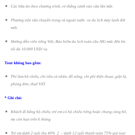
Các bữa ăn theo ch­ư­ơng trình, vé thắng cảnh vào cửa lần một.
Ph­­­ương tiện vận chuyển trong và ngoài nước: xe du lịch máy lạnh đời
mới.
H­­­ướng dẫn viên tiếng Việt, Bảo hiểm du lịch toàn cầu AIG mức đền bù
tối đa 10.000 USD/ vụ.
Tour không bao gồm:
Phí làm hộ chiếu, chi tiêu cá nhân, đồ uống, chi phí điện thoại, giặt là,
phòng đơn, thuế VAT.
* Ghi chú:
Khách đi bằng hộ chiếu, trẻ em có hộ chiếu riêng hoặc chung cùng bố,
mẹ còn hạn trên 6 tháng.
Trẻ em dư­ới 2 tuổi thu 40% 2 – d­ưới 12 tuổi thanh toán 75% giá tour