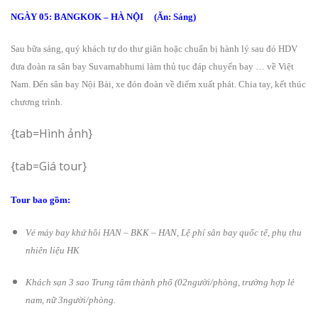
NGÀY 05: BANGKOK – HÀ NỘI (Ăn: Sáng)
Sau bữa sáng, quý khách tự do thư giãn hoặc chuẩn bị hành lý sau đó HDV
đưa đoàn ra sân bay Suvarnabhumi làm thủ tục đáp chuyến bay … về Việt
Nam. Đến sân bay Nội Bài, xe đón đoàn về điểm xuất phát. Chia tay, kết thúc
chương trình.
{tab=Hình ảnh}
{tab=Giá tour}
Tour bao gồm:
Vé máy bay khứ hồi HAN – BKK – HAN, Lệ phí sân bay quốc tế, phụ thu
nhiên liệu HK
Khách sạn 3 sao Trung tâm thành phố (02ng­­ười/phòng, trường hợp lẻ
nam, nữ 3ng­­ười/phòng.