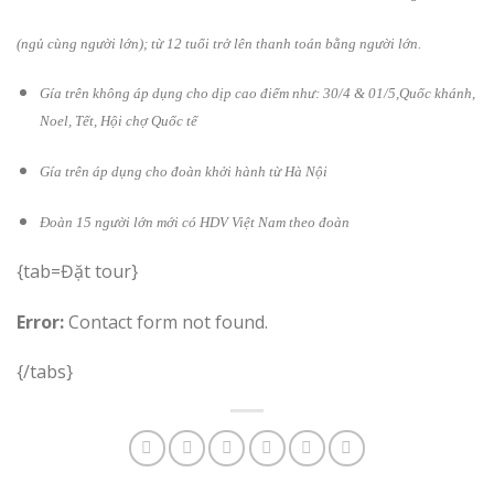
(ngủ cùng ng­ười lớn); từ 12 tuổi trở lên thanh toán bằng ng­ười lớn.
Gía trên không áp dụng cho dịp cao điểm như: 30/4 & 01/5,Quốc khánh,
Noel, Tết, Hội chợ Quốc tế
Gía trên áp dụng cho đoàn khởi hành từ Hà Nội
Đoàn 15 ng­ười lớn mới có HDV Việt Nam theo đoàn
{tab=Đặt tour}
Error:
Contact form not found.
{/tabs}