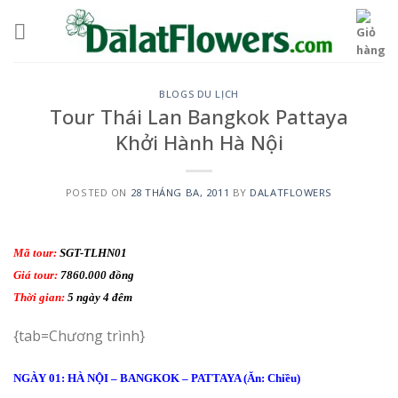
Skip
to
content
BLOGS DU LỊCH
Tour Thái Lan Bangkok Pattaya
Khởi Hành Hà Nội
POSTED ON
28 THÁNG BA, 2011
BY
DALATFLOWERS
Mã tour:
SGT-TLHN01
Giá tour:
7860.000 đồng
Thời gian:
5 ngày 4 đêm
{tab=Chương trình}
NGÀY 01: HÀ NỘI – BANGKOK – PATTAYA (Ăn: Chiều)