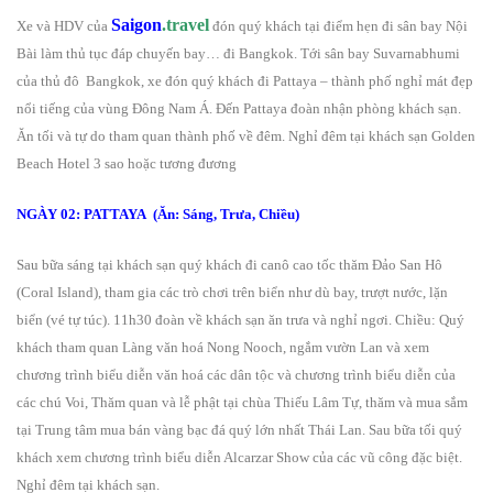
Saigon
.travel
Xe và HDV của
đón quý khách tại điểm hẹn đi sân bay Nội
Bài làm thủ tục đáp chuyến bay… đi Bangkok. Tới sân bay Suvarnabhumi
của thủ đô Bangkok, xe đón quý khách đi Pattaya – thành phố nghỉ mát đẹp
nổi tiếng của vùng Đông Nam Á. Đến Pattaya đoàn nhận phòng khách sạn.
Ăn tối và tự do tham quan thành phố về đêm. Nghỉ đêm tại khách sạn Golden
Beach Hotel 3 sao hoặc tương đương
NGÀY 02: PATTAYA (Ăn: Sáng, Trưa, Chiều)
Sau bữa sáng tại khách sạn quý khách đi canô cao tốc thăm Đảo San Hô
(Coral Island), tham gia các trò chơi trên biển như­­­ dù bay, trượt nư­­ớc, lặn
biển (vé tự túc). 11h30 đoàn về khách sạn ăn trư­­­a và nghỉ ngơi. Chiều: Quý
khách tham quan Làng văn hoá Nong Nooch, ngắm vườn Lan và xem
chương trình biểu diễn văn hoá các dân tộc và chương trình biểu diễn của
các chú Voi, Thăm quan và lễ phật tại chùa Thiếu Lâm Tự, thăm và mua sắm
tại Trung tâm mua bán vàng bạc đá quý lớn nhất Thái Lan. Sau bữa tối quý
khách xem chư­­­ơng trình biểu diễn Alcarzar Show của các vũ công đặc biệt.
Nghỉ đêm tại khách sạn.