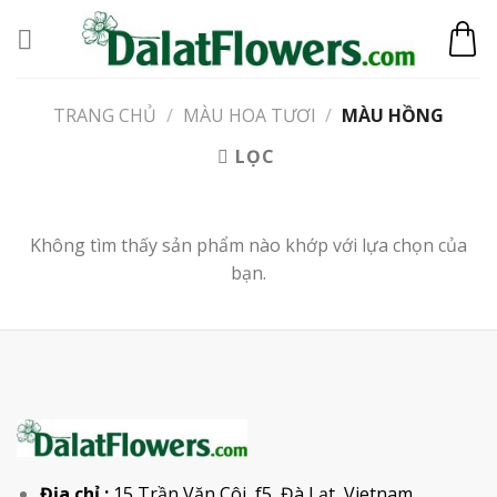
Skip
to
content
TRANG CHỦ
/
MÀU HOA TƯƠI
/
MÀU HỒNG
LỌC
Không tìm thấy sản phẩm nào khớp với lựa chọn của
bạn.
Địa chỉ :
15 Trần Văn Côi, f5, Đà Lạt, Vietnam.