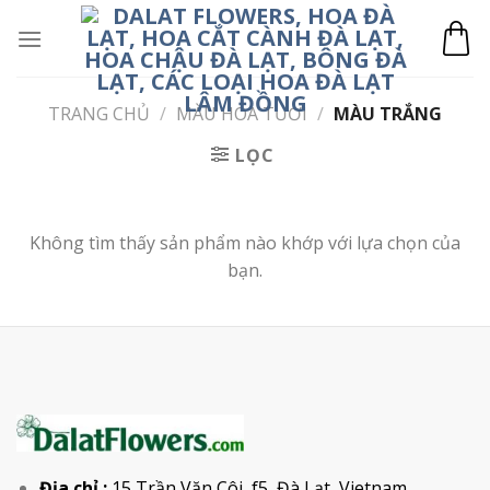
Skip
to
content
TRANG CHỦ
/
MÀU HOA TƯƠI
/
MÀU TRẮNG
LỌC
Không tìm thấy sản phẩm nào khớp với lựa chọn của
bạn.
Địa chỉ :
15 Trần Văn Côi, f5, Đà Lạt, Vietnam.