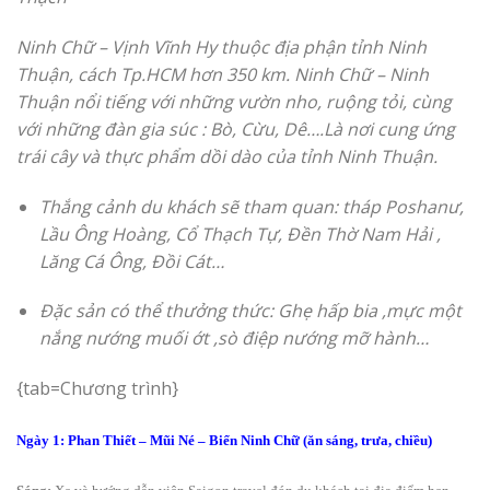
Ninh Chữ – Vịnh Vĩnh Hy thuộc địa phận tỉnh Ninh
Thuận, cách Tp.HCM hơn 350 km. Ninh Chữ – Ninh
Thuận nổi tiếng với những vườn nho, ruộng tỏi, cùng
với những đàn gia súc : Bò, Cừu, Dê….Là nơi cung ứng
trái cây và thực phẩm dồi dào của tỉnh Ninh Thuận.
Thắng cảnh du khách sẽ tham quan: tháp Poshanư,
Lầu Ông Hoàng, Cổ Thạch Tự, Đền Thờ Nam Hải ,
Lăng Cá Ông, Đồi Cát…
Đặc sản có thể thưởng thức: Ghẹ hấp bia ,mực một
nắng nướng muối ớt ,sò điệp nướng mỡ hành…
{tab=Chương trình}
Ngày 1: Phan Thiết – Mũi Né – Biển Ninh Chữ (ăn sáng, trưa, chiều)