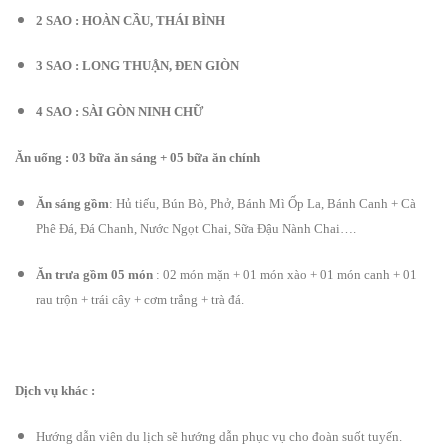
2 SAO : HOÀN CẦU, THÁI BÌNH
3 SAO : LONG THUẬN, ĐEN GIÒN
4 SAO : SÀI GÒN NINH CHỮ
Ăn uống : 03 bữa ăn sáng + 05 bữa ăn chính
Ăn sáng gồm
: Hủ tiếu, Bún Bò, Phở, Bánh Mì Ốp La, Bánh Canh + Cà
Phê Đá, Đá Chanh, Nước Ngọt Chai, Sữa Đậu Nành Chai….
Ăn trưa gồm 05 món
: 02 món mặn + 01 món xào + 01 món canh + 01
rau trộn + trái cây + cơm trắng + trà đá.
Dịch vụ khác :
Hướng dẫn viên du lịch sẽ hướng dẫn phục vụ cho đoàn suốt tuyến.