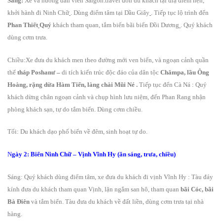
Sáng:
Xe và hướng dẫn viên Saigon.travel đón du khách tại điạ điểm hẹn,
khởi hành đi Ninh Chữ
. Dùng điểm tâm tại Dầu Giây
. Tiếp tục lộ trình đến
Phan Thiết
Quý
khách tham quan, tắm biển bãi biển Đồi Dương
. Quý khách
dùng cơm trưa.
Chiều:Xe đưa du khách men theo đường mới ven biển, và ngoạn
cảnh quần
thể
tháp Poshanư
–
di tích kiến trúc độc đáo của dân tộc
Chămpa, lầu Ông
Hoàng, rặng dừa Hàm Tiến, làng chài Mũi Né
.
Tiếp tục đến Cà Ná
:
Quý
khách dừng chân ngoạn cảnh và chụp hình lưu niệm, đến Phan Rang nhận
phòng khách sạn, tự do tắm biển. Dùng cơm chiều.
Tối: Du khách dạo phố biển về đêm, sinh hoạt tự do.
N
gày 2: Biển Ninh Chữ – Vịnh Vĩnh Hy (ăn sáng, trưa, chiều)
Sáng: Quý khách dùng điểm tâm, xe đưa du khách đi vịnh Vĩnh Hy
: Tàu đáy
kính đưa du khách tham quan Vịnh, lặn ngắm san hô, tham quan
bãi Cóc, bãi
Bà Điên
và tắm biển. Tàu đưa du khách về đất liền, dùng cơm trưa tại nhà
hàng.