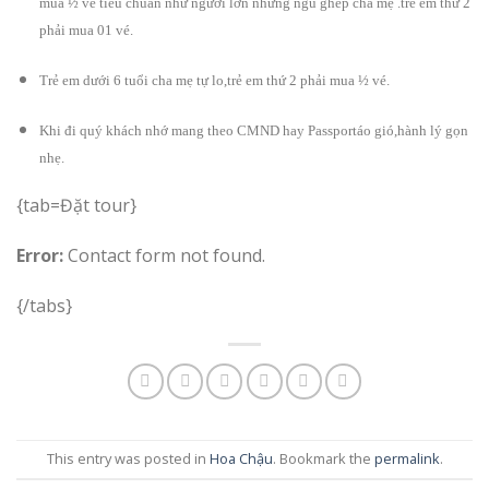
mua ½ vé tiêu chuẩn như người lớn nhưng ngủ ghép cha mẹ .trẻ em thứ 2
phải mua 01 vé.
Trẻ em dưới 6 tuổi cha mẹ tự lo,trẻ em thứ 2 phải mua ½ vé.
Khi đi quý khách nhớ mang theo CMND hay Passportáo gió,hành lý gọn
nhẹ.
{tab=Đặt tour}
Error:
Contact form not found.
{/tabs}
This entry was posted in
Hoa Chậu
. Bookmark the
permalink
.