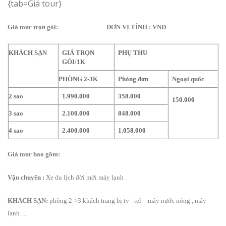
{tab=Giá tour}
Giá tour trọn gói: ĐƠN VỊ TÍNH : VNĐ
KHÁCH SẠN
GIÁ TRỌN
PHỤ THU
GÓI/1K
PHÒNG 2-3K
Phòng đơn
Ngoại quốc
2 sao
1.990.000
358.000
150.000
3 sao
2.100.000
848.000
4 sao
2.400.000
1.058.000
Giá tour bao gồm:
Vận chuyển
:
Xe du lịch đời mới máy lạnh .
KHÁCH SẠN
:
phòng 2->3 khách trang bị tv –tel – máy nước nóng , máy
lạnh …