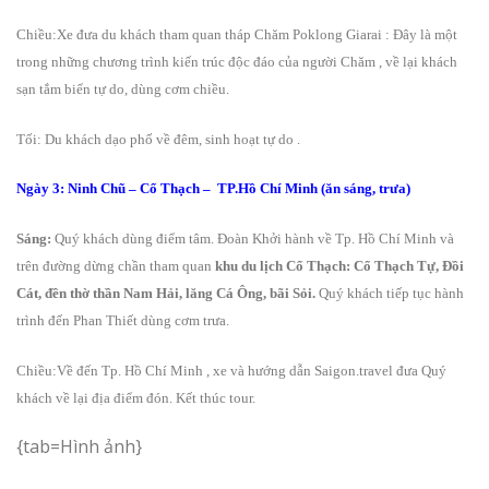
Chiều:Xe đưa du khách tham quan tháp Chăm Poklong Giarai
: Đây là một
trong những chương trình kiến trúc độc đáo của người Chăm
, về lại khách
sạn tắm biển tự do, dùng cơm chiều.
Tối: Du khách dạo phố về đêm, sinh hoạt tự do .
Ngày 3: Ninh Chũ – Cổ Thạch – TP.Hồ Chí Minh (ăn sáng, trưa)
Sáng:
Quý khách dùng điểm tâm. Đoàn Khởi hành về Tp. Hồ Chí Minh và
trên đường
dừng chần tham quan
khu du lịch Cổ Thạch: Cổ Thạch Tự, Đồi
Cát, đền thờ thần Nam Hải, lăng Cá Ông, bãi Sỏi.
Quý khách tiếp tục hành
trình đến Phan Thiết dùng cơm trưa.
Chiều:Về đến Tp. Hồ Chí Minh
, xe và hướng dẫn Saigon.travel đưa Quý
khách về lại địa điểm đón. Kết thúc tour.
{tab=Hình ảnh}