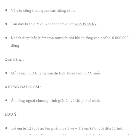
Vé vào cổng tham quan các thắng cảnh.
Tàu đáy kính đưa du khách tham quan
vịnh Vĩnh Hy
.
Khách được bảo hiểm trọn tour với phí bồi thường cao nhất :10.000.000
đồng
Quà Tặng :
Mỗi khách được tặng nón du lịch, khăn lạnh,nước suối.
KHÔNG BAO GỒM :
Ăn uống ngoài chương trình,giặt ủi và chi phí cá nhân.
LƯU Ý :
Trẻ em từ 12 tuổi trở lên phải mua 1 vé – Trẻ em từ 6 tuổi đến 11 tuổi