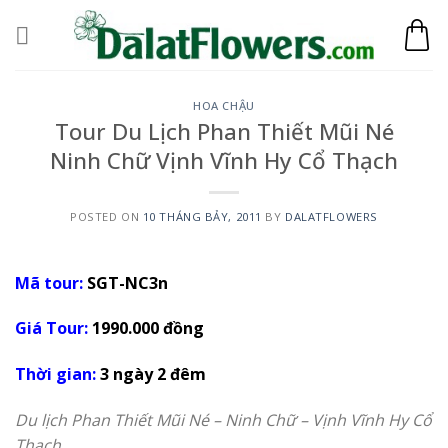
Skip
to
content
HOA CHẬU
Tour Du Lịch Phan Thiết Mũi Né
Ninh Chữ Vịnh Vĩnh Hy Cổ Thạch
POSTED ON
10 THÁNG BẢY, 2011
BY
DALATFLOWERS
Mã tour:
SGT-NC3n
Giá Tour:
1990.000 đồng
Thời gian:
3 ngày 2 đêm
Du lịch Phan Thiết Mũi Né – Ninh Chữ – Vịnh Vĩnh Hy Cổ
Thạch