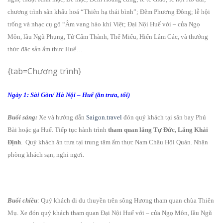
chương trình sân khấu hoá “Thiên hạ thái bình”; Đêm Phương Đông; lễ hội
trống và nhạc cụ gõ “Âm vang hào khí Việt; Đại Nội Huế với – cửa Ngọ
Môn, lầu Ngũ Phụng, Tử Cấm Thành, Thế Miếu, Hiển Lâm Các, và thưởng
thức đặc sản ẩm thực Huế…
{tab=Chương trình}
Ngày 1: Sài Gòn/ Hà Nội – Huế (ăn trưa, tối)
Buổi sáng:
Xe và hướng dẫn
Saigon.travel
đón quý khách tại sân bay Phú
Bài hoặc ga Huế. Tiếp tục hành trình
tham quan lăng Tự Đức, Lăng Khải
Định
. Quý khách ăn trưa tại trung tâm ẩm thực Nam Châu Hội Quán. Nhận
phòng khách sạn, nghỉ ngơi.
Buổi chiều
:
Quý khách đi du thuyền trên sông Hương tham quan chùa Thiên
Mụ. Xe đón quý khách tham quan Đại Nội Huế với – cửa Ngọ Môn, lầu Ngũ