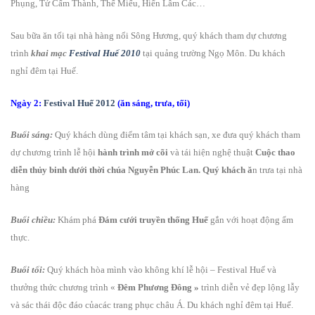
Phụng, Tử Cấm Thành, Thế Miếu, Hiển Lâm Các…
Sau bữa ăn tối tại nhà hàng nổi Sông Hương, quý khách tham dự chương
trình
khai mạc
Festival Huế 2010
tại quảng trường Ngọ Môn. Du khách
nghỉ đêm tại Huế.
Ngày 2:
Festival Huế 2012
(ăn sáng, trưa, tối)
Buổi sáng:
Quý khách dùng điểm tâm tại khách sạn, xe đưa quý khách tham
dự chương trình lễ hội
hành trình mở cõi
và tái hiện nghệ thuật
Cuộc thao
diễn thủy binh dưới thời chúa Nguyễn Phúc Lan. Quý khách ă
n trưa tại nhà
hàng
Buổi chiều:
Khám phá
Đám cưới truyền thống Huế
gắn với hoạt động ẩm
thực.
Buổi tối:
Quý khách hòa mình vào không khí lễ hội – Festival Huế và
thưởng thức chương trình «
Đêm Phương Đông »
trình diễn vẻ đẹp lộng lẫy
và sác thái độc đáo củacác trang phục châu Á. Du khách nghỉ đêm tại Huế.