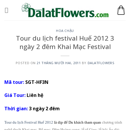
Skip
to
content
HOA CHẬU
Tour du lịch festival Huế 2012 3
ngày 2 đêm Khai Mạc Festival
POSTED ON
21 THÁNG MƯỜI HAI, 2011
BY
DALATFLOWERS
Mã tour:
SGT-HF3N
Giá Tour:
Liên hệ
Thời gian:
3 ngày 2 đêm
Tour du lịch Festival Huế 2012
là dịp để Du khách tham quan
chương trình
nghệ thuật Khai mạc, Bế mạc; Đêm Hoàng cung; lễ tế Giao; lễ hội Áo dài;