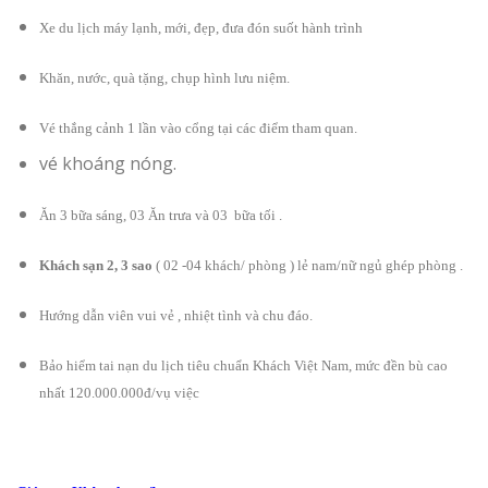
Xe du lịch máy lạnh, mới, đẹp, đưa đón suốt hành trình
Khăn, nước, quà tặng, chụp hình lưu niệm.
Vé thắng cảnh 1 lần vào cổng tại các điểm tham quan.
vé khoáng nóng.
Ăn 3 bữa sáng, 03 Ăn trưa và 03 bữa tối .
Khách sạn 2, 3 sao
( 02 -04 khách/ phòng ) lẻ nam/nữ ngủ ghép phòng .
Hướng dẫn viên vui vẻ , nhiệt tình và chu đáo.
Bảo hiểm tai nạn du lịch tiêu chuẩn Khách Việt Nam, mức đền bù cao
nhất 120.000.000đ/vụ việc