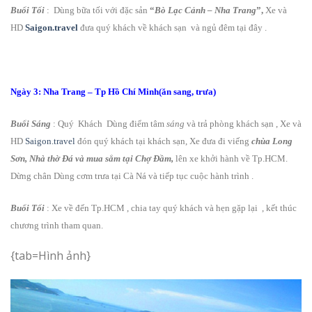
Buổi Tối
: Dùng bữa tối với đặc sản
“
Bò Lạc Cảnh – Nha Trang
”,
Xe và
HD
Saigon.travel
đưa quý khách về khách sạn và ngủ đêm tại đây .
Ngày 3: Nha Trang – Tp Hồ Chí Minh(ăn sang, trưa)
Buổi Sáng
: Quý Khách Dùng điểm tâm
sáng
và trả phòng khách sạn , Xe và
HD
Saigon.travel
đón quý khách tại khách sạn, Xe đưa đi viếng
chùa Long
Sơn, Nhà thờ Đá và mua sắm tại Chợ Đầm,
lên xe khởi hành về Tp.HCM.
Dừng chân Dùng cơm trưa tại Cà Ná và tiếp tục cuộc hành trình .
Buổi Tối
: Xe về đến Tp.HCM , chia tay quý khách và hẹn gặp lại , kết thúc
chương trình tham quan.
{tab=Hình ảnh}