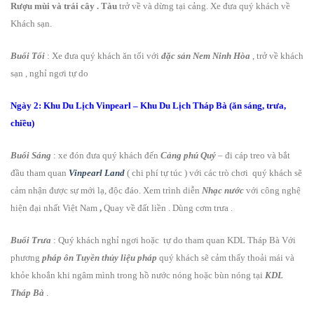
Rượu mùi và trái câ
y . Tàu
trở về và dừng tại cảng. Xe đưa quý khách về
Khách sạn.
Buổi Tối
: Xe đưa quý khách ăn tối với
đặc sản Nem Ninh Hòa
, trở về khách
sạn , nghỉ ngơi tự do
Ngày 2: Khu Du Lịch Vinpearl – Khu Du Lịch Tháp Bà (ăn sáng, trưa,
chiều)
Buổi Sáng
: xe đón đưa quý khách đến
Cảng phú Quý
– đi cáp treo và bắt
đầu tham quan
Vinpearl Land
( chi phí tự túc ) với các trò chơi quý khách sẽ
cảm nhận được sự mới lạ, độc đáo. Xem trình diễn
Nhạc nước
với công nghệ
hiện đại nhất Việt Nam
,
Quay về đất liền . Dùng cơm trưa .
Buổi Trưa
: Quý khách nghỉ ngơi hoặc tự do tham quan KDL Tháp Bà Với
phương
pháp ôn Tuyền thủy liệu pháp
quý khách sẽ cảm thấy thoải mái và
khỏe khoắn khi ngâm mình trong hồ nước nóng hoặc bùn nóng tại
K
DL
Tháp Bà
.