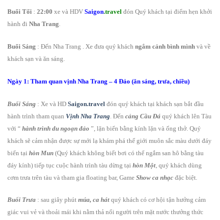
Buổi Tối
:
22:00
xe và HDV
Saigon
.travel
đón Quý khách tại điểm hẹn khởi
hành đi
Nha Trang
.
Buổi Sáng
: Đến Nha Trang . Xe đưa quý khách
ngắm cảnh bình mình
và về
khách sạn và ăn sáng.
Ngày 1: Tham quan vịnh Nha Trang – 4 Đảo (ăn sáng, trưa, chiều)
Buổi Sáng
: Xe và HD
Saigon.travel
đón quý khách tại khách sạn bắt đầu
hành trình tham quan
Vịnh Nha Trang
. Đến
cảng Cầu Đá
quý khách lên Tàu
với “
hành trình du ngoạn đảo
”, lặn biển bằng kính lặn và ống thở. Quý
khách sẽ cảm nhận được sự mới lạ khám phá thế giới muôn sắc màu dưới đáy
biển tại
hòn Mun
(Quý khách không biết bơi có thể ngắm san hô bằng tàu
đáy kính) tiếp tục cuộc hành trình tàu dừng tại
hòn Một
, quý khách dùng
cơm trưa trên tàu và tham gia floating bar, Game
Show ca nhạc
đặc biệt
.
Buổi Trưa
: sau giây phút
múa,
ca hát
quý khách có cơ hội tận hưởng cảm
giác vui vẻ và thoải mái khi nằm thả nổi người trên mặt nước thưởng thức