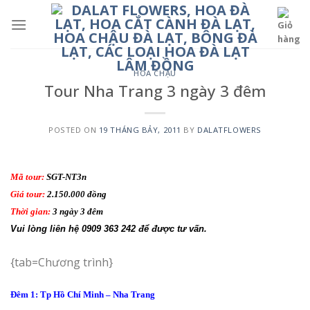
Skip
to
content
HOA CHẬU
Tour Nha Trang 3 ngày 3 đêm
POSTED ON
19 THÁNG BẢY, 2011
BY
DALATFLOWERS
Mã tour:
SGT-NT3n
Giá tour:
2.150.000 đồng
Thời gian:
3 ngày 3 đêm
Vui lòng liên hệ 0909 363 242 để được tư vấn.
{tab=Chương trình}
Đêm 1: Tp Hồ Chí Minh – Nha Trang