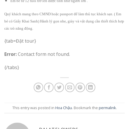
Em bé từ 12 tuổi trở lên được tính như người lớn .
Quý khách mang theo CMND hoặc passport để làm thủ tục khách sạn. ( Em
bé có Giấy Khai Sanh) Hành lý gọn nhẹ, giày và vật dụng cần thiết thích hợp
các trò năng động.
{tab=Đặt tour}
Error:
Contact form not found.
{/tabs}
This entry was posted in
Hoa Chậu
. Bookmark the
permalink
.