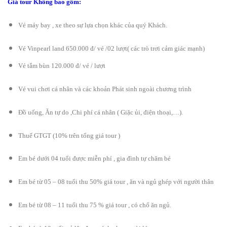
Giá tour Không bao gồm:
Vé máy bay , xe theo sự lựa chọn khác của quý Khách.
Vé Vinpearl land 650.000 đ/ vé /02 lượt( các trò trơi cảm giác mạnh)
Vé tắm bùn 120.000 đ/ vé / lượt
Vé vui chơi cá nhân và các khoản Phát sinh ngoài chương trình
Đồ uống, Ăn tự do ,Chi phí cá nhân ( Giặc ủi, điện thoại,…).
Thuế GTGT (10% trên tổng giá tour )
Em bé dưới 04 tuổi được miễn phí , gia đình tự chăm bé
Em bé từ 05 – 08 tuổi thu 50% giá tour , ăn và ngủ ghép với người thân
Em bé từ 08 – 11 tuổi thu 75 % giá tour , có chổ ăn ngủ.