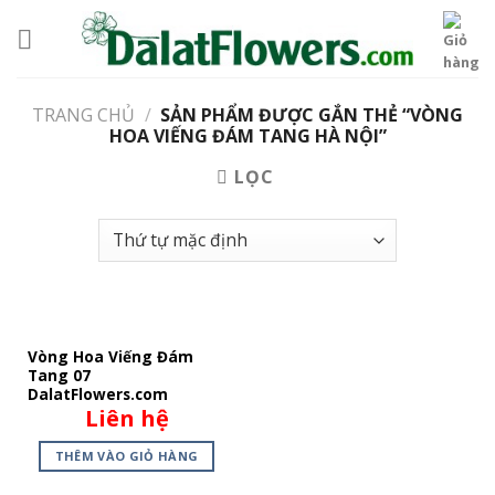
Skip
to
content
TRANG CHỦ
/
SẢN PHẨM ĐƯỢC GẮN THẺ “VÒNG
HOA VIẾNG ĐÁM TANG HÀ NỘI”
LỌC
Vòng Hoa Viếng Đám
Tang 07
DalatFlowers.com
Liên hệ
THÊM VÀO GIỎ HÀNG