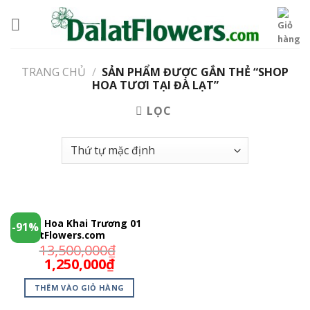
Skip
to
content
TRANG CHỦ
/
SẢN PHẨM ĐƯỢC GẮN THẺ “SHOP
HOA TƯƠI TẠI ĐÀ LẠT”
LỌC
Lẵng Hoa Khai Trương 01
-91%
DalatFlowers.com
13,500,000
₫
1,250,000
₫
THÊM VÀO GIỎ HÀNG